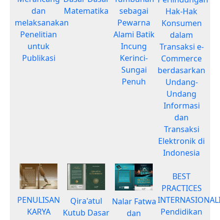
dan
Matematika
sebagai
Hak-Hak
melaksanakan
Pewarna
Konsumen
Penelitian
Alami Batik
dalam
untuk
Incung
Transaksi e-
Publikasi
Kerinci-
Commerce
Sungai
berdasarkan
Penuh
Undang-
Undang
Informasi
dan
Transaksi
Elektronik di
Indonesia
BEST
PRACTICES
INTERNASIONALI
PENULISAN
Qira'atul
Nalar Fatwa
Pendidikan
KARYA
Kutub Dasar
dan