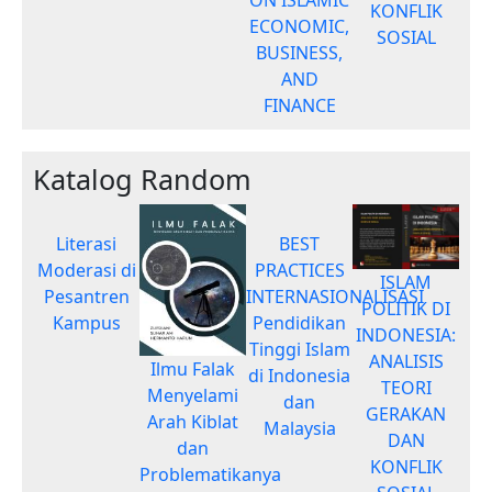
KONFLIK
ECONOMIC,
SOSIAL
BUSINESS,
AND
FINANCE
Katalog Random
Literasi
BEST
Moderasi di
PRACTICES
ISLAM
Pesantren
INTERNASIONALISASI
POLITIK DI
Kampus
Pendidikan
INDONESIA:
Tinggi Islam
ANALISIS
Ilmu Falak
di Indonesia
TEORI
Menyelami
dan
GERAKAN
Arah Kiblat
Malaysia
DAN
dan
KONFLIK
Problematikanya