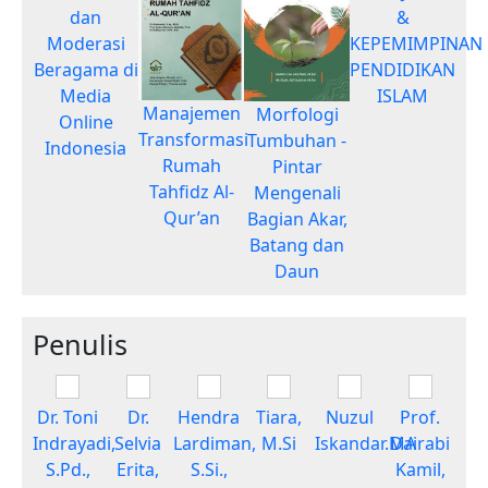
dan
&
Moderasi
KEPEMIMPINAN
Beragama di
PENDIDIKAN
Media
ISLAM
Manajemen
Morfologi
Online
Transformasi
Tumbuhan -
Indonesia
Rumah
Pintar
Tahfidz Al-
Mengenali
Qur’an
Bagian Akar,
Batang dan
Daun
Penulis
Dr. Toni
Dr.
Hendra
Tiara,
Nuzul
Prof.
Indrayadi,
Selvia
Lardiman,
M.Si
Iskandar.MA
Dairabi
S.Pd.,
Erita,
S.Si.,
Kamil,