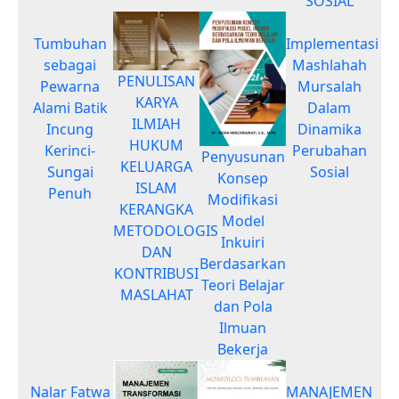
SOSIAL
Tumbuhan
Implementasi
sebagai
Mashlahah
PENULISAN
Pewarna
Mursalah
KARYA
Alami Batik
Dalam
ILMIAH
Incung
Dinamika
HUKUM
Kerinci-
Perubahan
Penyusunan
KELUARGA
Sungai
Sosial
Konsep
ISLAM
Penuh
Modifikasi
KERANGKA
Model
METODOLOGIS
Inkuiri
DAN
Berdasarkan
KONTRIBUSI
Teori Belajar
MASLAHAT
dan Pola
Ilmuan
Bekerja
Nalar Fatwa
MANAJEMEN