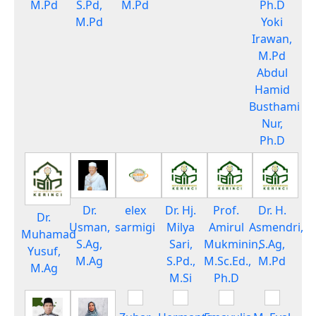
M.Pd
S.Pd,
M.Pd
Ph.D
M.Pd
Yoki
Irawan,
M.Pd
Abdul
Hamid
Busthami
Nur,
Ph.D
Dr.
elex
Dr. Hj.
Prof.
Dr. H.
Dr.
Usman,
sarmigi
Milya
Amirul
Asmendri,
Muhamad
S.Ag,
Sari,
Mukminin,
S.Ag,
Yusuf,
M.Ag
S.Pd.,
M.Sc.Ed.,
M.Pd
M.Ag
M.Si
Ph.D