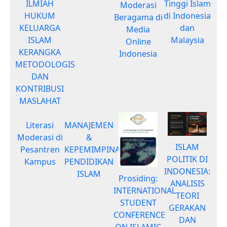
Tinggi Islam
ILMIAH
Moderasi
di Indonesia
HUKUM
Beragama di
dan
KELUARGA
Media
Malaysia
ISLAM
Online
KERANGKA
Indonesia
METODOLOGIS
DAN
KONTRIBUSI
MASLAHAT
Literasi
MANAJEMEN
Moderasi di
&
ISLAM
Pesantren
KEPEMIMPINAN
POLITIK DI
Kampus
PENDIDIKAN
INDONESIA:
ISLAM
Prosiding:
ANALISIS
INTERNATIONAL
TEORI
STUDENT
GERAKAN
CONFERENCE
DAN
ON ISLAMIC