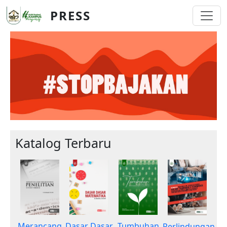
Skip to main content
PRESS
Katalog Terbaru
Merancang
Dasar Dasar
Tumbuhan
Perlindungan