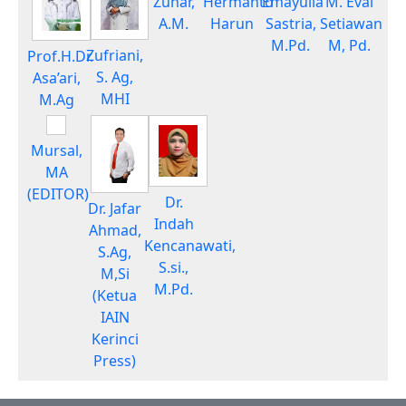
Zuhar,
Hermanto
Emayulia
M. Eval
A.M.
Harun
Sastria,
Setiawan
M.Pd.
M, Pd.
Zufriani,
Prof.H.Dr.
S. Ag,
Asa’ari,
MHI
M.Ag
Mursal,
MA
(EDITOR)
Dr.
Dr. Jafar
Indah
Ahmad,
Kencanawati,
S.Ag,
S.si.,
M,Si
M.Pd.
(Ketua
IAIN
Kerinci
Press)